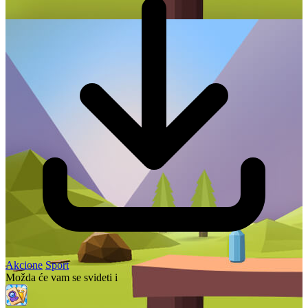
Akcione
Sport
Možda će vam se svideti i