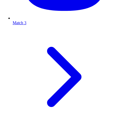
Match 3