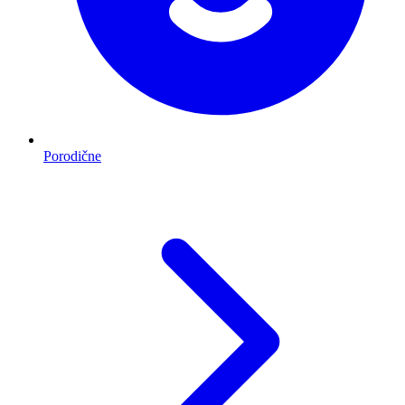
Porodične