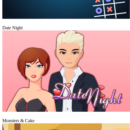
Igraj
Date Night
Igraj
Monsters & Cake