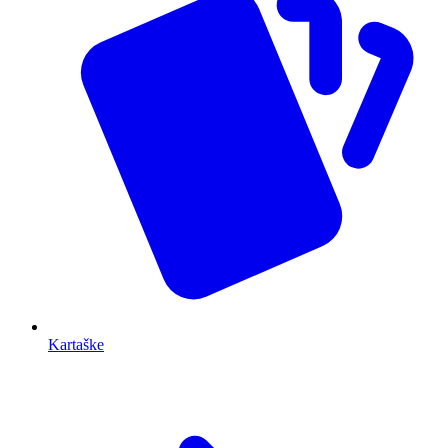
Kartaške