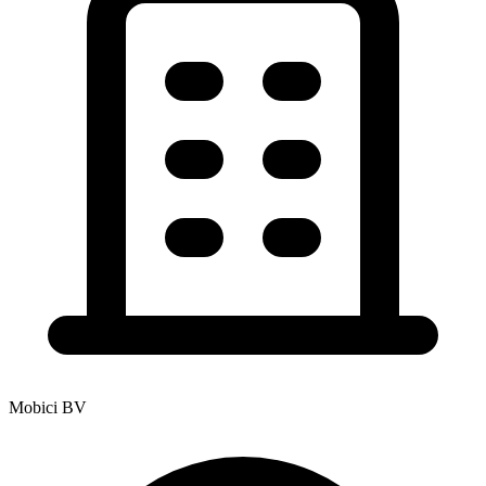
Mobici BV