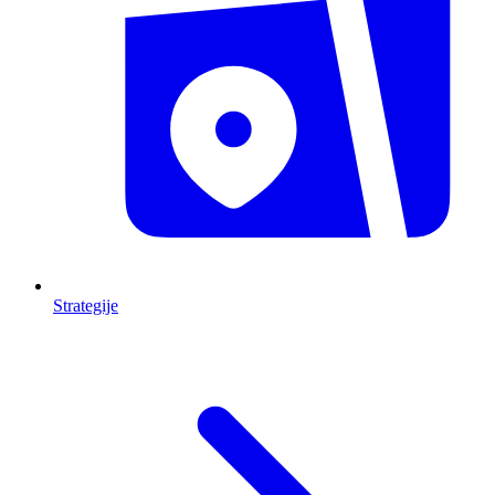
Strategije