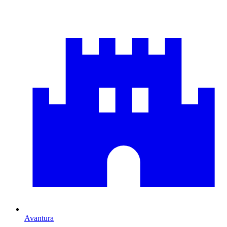
Avantura