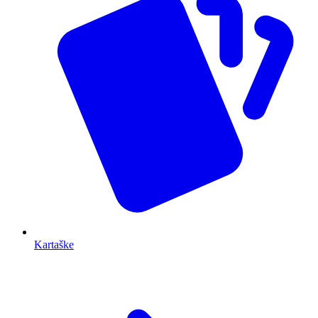
Kartaške