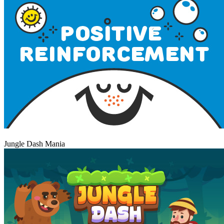
Igraj
Jungle Dash Mania