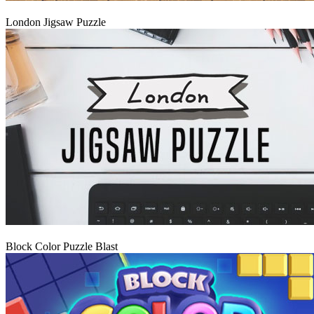
Igraj
London Jigsaw Puzzle
Igraj
Block Color Puzzle Blast