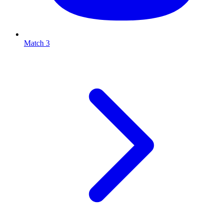
Match 3