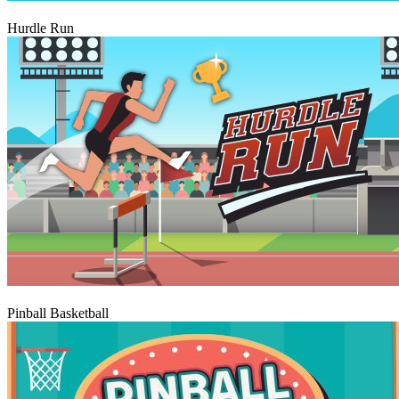
Igraj
Hurdle Run
Igraj
Pinball Basketball