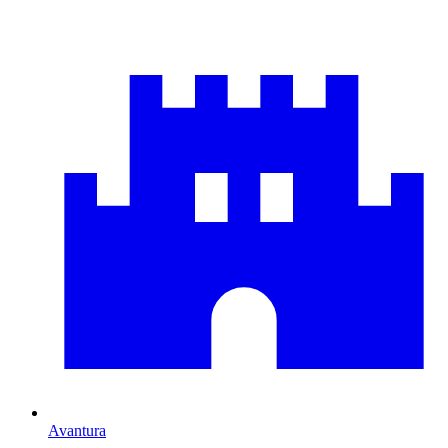
Avantura