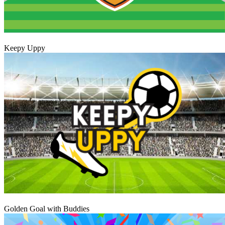
Igraj
Keepy Uppy
Igraj
Golden Goal with Buddies