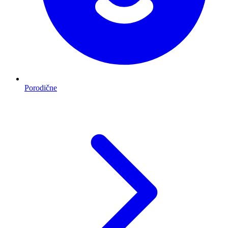
Porodične