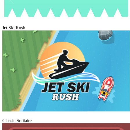
Igraj
Jet Ski Rush
Igraj
Classic Solitaire