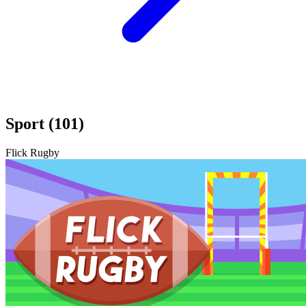
Sport (101)
Flick Rugby