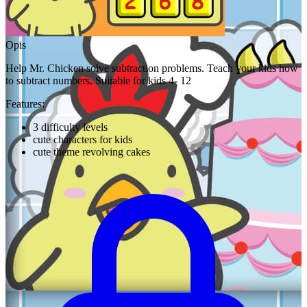
Opis
Help Mr. Chicken solve subtraction problems. Teach your kids how
to subtract numbers. Suitable for kids 4- 12
Features:
3 difficulty levels
cute characters for kids
cute theme revolving cakes