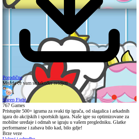
Porodične
Možda će vam se također svidjeti
Sheep Fight
767 Games
Pristupite 500+ igrama za svaki tip igrača, od slagalica i arkadnih
igara do akcijskih i sportskih igara. Naše igre su optimizovane za
mobilne uređaje i odmah se igraju u vašem pregledniku. Glatke
performanse i zabava bilo kad, bilo gdje!
Brze veze
Uslovi i odredbe